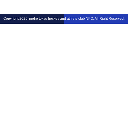
Copyright 2025, metro tokyo hockey and athlete club NPO. All Right Reserved.