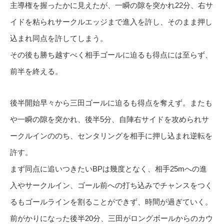
主導権を握ったかに見えたが、一瞬の隙を突かれ22分、右サ
イドを粘られサークルエッジまで進入を許し、そのまま押し
込まれ同点を許してしまう。
その後も勝ち越すべく相手ゴールに迫るも得点には至らず、
前半を終える。
後半開始早々から三田ゴールに迫るも得点を奪えず。またも
や一瞬の隙を突かれ、後半5分、自陣右サイドを攻められサ
ークルインののち、センタリングを相手に押し込まれ逆転を
許す。
まず同点に追いつきたいBPは幾度となく、相手25mへの進
入やサークルイン、ゴール前への打ち込みでチャンスをつく
るもゴールラインを割ることができず、時間が過ぎていく。
前がかりになった後半20分、三田がロングボールからのカウ