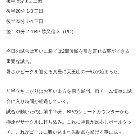
後半 5分 1-2 三田
後半20分 1-3 三田
後半23分 1-4 三田
後半31分 2-4 BP:勝又信幸（PC）
今日の試合は互いに勝てば2部優勝を引き寄せる事ができる
重要な試合。
暑さがピークを迎える真昼に天王山の一戦が始まった。
前半立ち上がりはお互い出方を伺う展開。両チーム慎重に試
合に入り時間が経過していく。
試合が動いたのは前半15分。BPのショートカウンターから
榊原がサークルに打ち込み。これに神長が反応しボールタッ
チ。これがゴールに吸い込まれ先制点を挙げる事に成功。