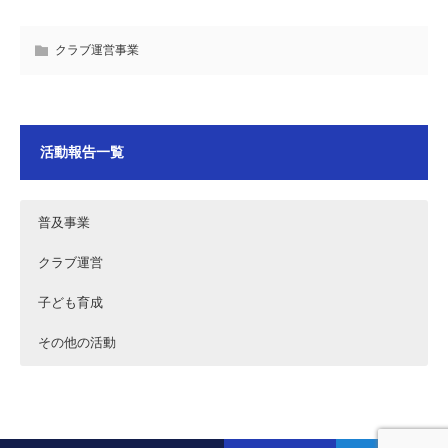
クラブ運営事業
活動報告一覧
普及事業
クラブ運営
子ども育成
その他の活動
2024年10月12日～13日 秋の花火運河まつり2024運営
2026年7月18日 フリークス東京 ホッケー日本リーグD2
2024年9月29日品川区ホッケー教室
2024年4月5日 フリークス東京 品川区表敬訪問
お手伝い
第6戦 vs小矢部RED OX(A)