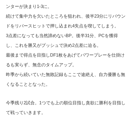
ンターが決まり1-3に。
続けて集中力を欠いたところを狙われ、後半23分にリバウン
ドをリバースヒットで押し込まれ4失点を喫してしまう。
3点差になっても当然諦めないBP。後半31分、PCを獲得
し、これを勝又がプッシュで決め2点差に迫る。
最後まで得点を目指しDF1枚をあげてパワープレーを仕掛け
るも実らず、無念のタイムアップ。
昨季から続いていた無敗記録もここで途絶え、自力優勝も無
くなることとなった。
今季残り2試合。1つでも上の順位目指し貪欲に勝利を目指し
て戦っていきます。