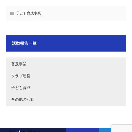
子ども育成事業
活動報告一覧
普及事業
クラブ運営
子ども育成
その他の活動
2024年10月12日～13日 秋の花火運河まつり2024運営
2026年7月18日 フリークス東京 ホッケー日本リーグD2
2024年9月29日品川区ホッケー教室
2024年4月5日 フリークス東京 品川区表敬訪問
お手伝い
第6戦 vs小矢部RED OX(A)