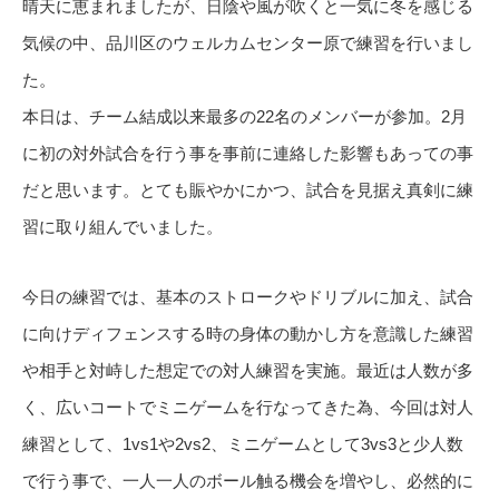
晴天に恵まれましたが、日陰や風が吹くと一気に冬を感じる
気候の中、品川区のウェルカムセンター原で練習を行いまし
た。
本日は、チーム結成以来最多の22名のメンバーが参加。2月
に初の対外試合を行う事を事前に連絡した影響もあっての事
だと思います。とても賑やかにかつ、試合を見据え真剣に練
習に取り組んでいました。
今日の練習では、基本のストロークやドリブルに加え、試合
に向けディフェンスする時の身体の動かし方を意識した練習
や相手と対峙した想定での対人練習を実施。最近は人数が多
く、広いコートでミニゲームを行なってきた為、今回は対人
練習として、1vs1や2vs2、ミニゲームとして3vs3と少人数
で行う事で、一人一人のボール触る機会を増やし、必然的に