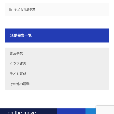
子ども育成事業
活動報告一覧
普及事業
クラブ運営
子ども育成
その他の活動
2024年10月12日～13日 秋の花火運河まつり2024運営
2026年7月18日 フリークス東京 ホッケー日本リーグD2
2024年9月29日品川区ホッケー教室
2024年4月5日 フリークス東京 品川区表敬訪問
お手伝い
第6戦 vs小矢部RED OX(A)
on the move.
2024年9月29日品川区ホッケー教室
2026年7月5日 フリークス東京ホッケー日本リーグD2第
2024年8月2・3日品川区武蔵小山商店街パルム納涼市
2024年3月19日 フリークス東京 RGF Executive Search