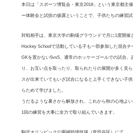
本日は「スポーツ博覧会・東京2018」という東京都
ー体験会と試技の披露ということで、子供たちの練習試
対戦相手は、東京大学の駒場グラウンドで月に1度開催さ
Hockey Schoolで活動している子も一部参加した混合
GKを置かない5vs5、通常のホッケーゴールでの試合。
り、お互い点を取ったり、取られたりの展開が多く見ら
スが出来ていてもいざ試合になると上手くできない子供
らためて学びました。
うだるような暑さから解放され、これから秋の心地よい
1回の練習を大事に全力で取り組んでいきます。
駒沢オリンピック公園補助球技場（世田谷区）にて