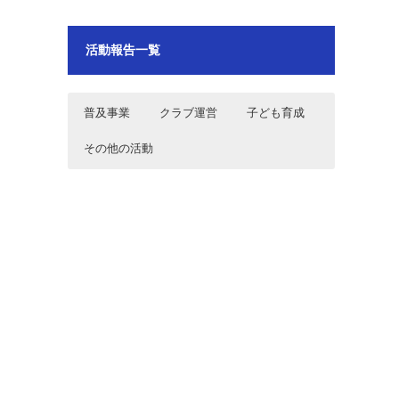
活動報告一覧
普及事業
クラブ運営
子ども育成
その他の活動
2024年10月12日～13日 秋の花火
2026年7月18日 フリークス東京 ホ
2024年9月29日品川区ホッケー教室
2024年4月5日 フリークス東京 品川
運河まつり2024運営お手伝い
ッケー日本リーグD2第6戦 vs小矢部
区表敬訪問
RED OX(A)
2024年9月29日品川区ホッケー教室
2026年7月5日 フリークス東京ホッ
2024年8月2・3日品川区武蔵小山商
2024年3月19日 フリークス東京
ケー日本リーグD2第5戦 vsアルダー
店街パルム納涼市
RGF Executive Search Japan様 表
飯能(H)
敬訪問
2024年9月22日秋の運河花火まつり
2026年7月4日 フリークス東京ホッ
2024年7月27日・28日フリークス東
2021年7月24日～8月6日 東京2020
2024のチラシポスティングのお手
ケー日本リーグD2第4戦 vs駿河台大
京U15男子 関東中学生ホッケー選手
オリンピックボランティア
伝い
学(H)
権大会
2024年8月2・3日品川区武蔵小山商
2026年5月17日 フリークス東京日
2024年7月27日フリークス東京U15
2021年7月22日 東京2020オリンピ
店街パルム納涼市
本リーグD2第3戦vs小矢部RED
女子 関東中学生ホッケー選手権大会
ックドレスリハーサル