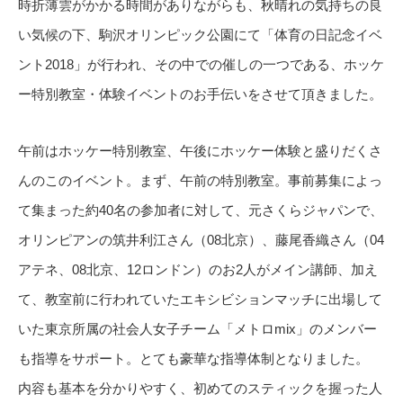
時折薄雲がかかる時間がありながらも、秋晴れの気持ちの良
い気候の下、駒沢オリンピック公園にて「体育の日記念イベ
ント2018」が行われ、その中での催しの一つである、ホッケ
ー特別教室・体験イベントのお手伝いをさせて頂きました。
午前はホッケー特別教室、午後にホッケー体験と盛りだくさ
んのこのイベント。まず、午前の特別教室。事前募集によっ
て集まった約40名の参加者に対して、元さくらジャパンで、
オリンピアンの筑井利江さん（08北京）、藤尾香織さん（04
アテネ、08北京、12ロンドン）のお2人がメイン講師、加え
て、教室前に行われていたエキシビションマッチに出場して
いた東京所属の社会人女子チーム「メトロmix」のメンバー
も指導をサポート。とても豪華な指導体制となりました。
内容も基本を分かりやすく、初めてのスティックを握った人