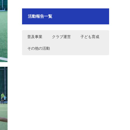
活動報告一覧
普及事業
クラブ運営
子ども育成
その他の活動
2024年10月12日～13日 秋の花火
2026年7月18日 フリークス東京 ホ
2024年9月29日品川区ホッケー教室
2024年4月5日 フリークス東京 品川
運河まつり2024運営お手伝い
ッケー日本リーグD2第6戦 vs小矢部
区表敬訪問
RED OX(A)
2024年9月29日品川区ホッケー教室
2026年7月5日 フリークス東京ホッ
2024年8月2・3日品川区武蔵小山商
2024年3月19日 フリークス東京
ケー日本リーグD2第5戦 vsアルダー
店街パルム納涼市
RGF Executive Search Japan様 表
飯能(H)
敬訪問
2024年9月22日秋の運河花火まつり
2026年7月4日 フリークス東京ホッ
2024年7月27日・28日フリークス東
2021年7月24日～8月6日 東京2020
2024のチラシポスティングのお手
ケー日本リーグD2第4戦 vs駿河台大
京U15男子 関東中学生ホッケー選手
オリンピックボランティア
伝い
学(H)
権大会
2024年8月2・3日品川区武蔵小山商
2026年5月17日 フリークス東京日
2024年7月27日フリークス東京U15
2021年7月22日 東京2020オリンピ
店街パルム納涼市
本リーグD2第3戦vs小矢部RED
女子 関東中学生ホッケー選手権大会
ックドレスリハーサル