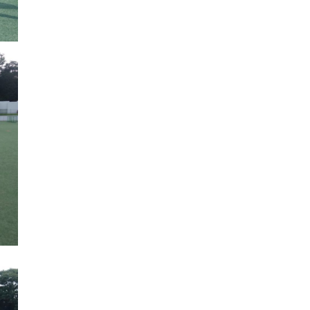
OX(H)
2024年4月29日 白山神社ちょっと
2026年5月2日 フリークス東京日
2024年1月28日フリークス東京 高
＜男子＞スペイン代表を徹底分析！
早い子どもの日フェスティバル ホッ
本リーグD2第2戦vs駿河台大学(A)
校生向けホッケークリニック
Vol.4 ピックアッププレイヤー編
ケー体験
2024年4月13日～14日 メトロ東京
2026年4月26日 フリークス東京
2023年7月8日 フリークス東京U15
＜男子＞スペイン代表を徹底分析！
／フリークス東京 しながわ運河まつ
ホッケー日本リーグD2 第1戦vsアル
東京都ジュニアユース（U-15）ホッ
Vol.3 スタッツ編 その2：戦術分析
り運営お手伝い
ダー飯能(A)
ケー選手権大会
2024年3月30日フリークス東京 し
2025年11月16日 フリークス東京ホ
2023年6月24日飯能カップスポーツ
＜男子＞スペイン代表を徹底分析！
ながわ運河まつり2024のチラシポ
ッケー日本リーグ D2第10戦 vs山梨
少年団ホッケー交流大会
Vol.2 スタッツ編 その1：ゲーム展
スティングのお手伝い
学院OCTOBER EAGLES
開
2024年1月28日フリークス東京 高
2025年10月26日 フリークス東京ホ
2023年3月25・26日 フリークス東
＜男子＞スペイン代表を徹底分析！
校生向けホッケークリニック
ッケー日本リーグ D2第9戦 vs駿河
京・メトロmix 宮城交流遠征
Vol.1 サマリー編
台大学
普及事業カテゴリー一覧へ
クラブ運営カテゴリー一覧へ
子ども育成カテゴリー一覧へ
その他の活動カテゴリー一覧へ