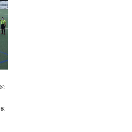
催の
け教