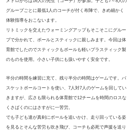
メトロからは16人の先生（コーチ）が参加。子ども7～8人の
グループごとに最低1人のコーチが付く布陣で、きめ細かく
体験指導をおこないます。
リトミックを交えたウォーミングアップもそこそこにグルー
プで分かれて、ボールとスティックに親しみます。今回は体
育館でしたのでスティックもボールも軽いプラスティック製
のものを使用。小さい子供にも扱いやすく安全です。
半分の時間を練習に充て、残り半分の時間はゲームです。バ
スケットボールコートを使い、7人対7人のゲームを回してい
きますが、広さも限られる体育館で12チームを時間のロスな
くさばくのにはさすがに一苦労。
でも子ども達が真剣にボールを追いかけ、走り回っている姿
を見るとそんな苦労も吹き飛び、コーチも必死で声援を送り