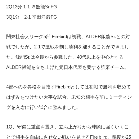
2Q13分 1-1 ※飯能Sr.FG
3Q1分 2-1 平田洋彦FG
関東社会人リーグ5部 Firebirdは初戦、ALDER飯能Sr.との対
戦でしたが、2-1で激戦を制し勝利を迎えることができまし
た。飯能Sr.は今期から参戦した、40代以上を中心とする
ALDER飯能を立ち上げた元日本代表も要する強豪チーム。
4部へのを昇格を目指すFirebirdとしては初戦で勝利を収めて
はずみをつけたい大事な試合。未知の相手を前にミーティン
グを入念に行い試合に臨みました。
1Q、守備に重点を置き、立ち上がりから球際に強くいくこ
とで相手を自由にさせない戦いを見せるFireｂird。幾度か25