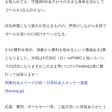
を取られても、守護神GK金子がその大きな身体を活かして
ゴールを1点も許さない。
試合終盤になり疲れが見えるものの、声掛けしながら全員で
ボールを追いかけ続けホーンがなる。
2-1の勝利を収め、強豪から勝利を収めるという価値ある1勝
となりました。次戦は4月28日（日）vsFHMCと短いスパン
での試合になりますがこのまま勢いにのりFirebirdは体に鞭
打って頑張ります！
関東社会人リーグ日程 – 日本社会人ホッケー連盟
(fhockey.jp)
応援、審判、ボールサーバ等、ご協力頂いた皆様ありがとう