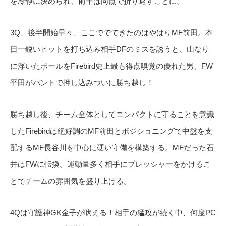
を冷静に決められ、前半は同点で折り返すことに。
3Q、後半開始早々、ここででてきたのはやはりMF前田。本
日一鋭いヒットを打ち込み相手DFのミスを誘うと、山なり
に浮いたボールをFirebird史上最も得点嗅覚の優れた男、FW
平田がバントで押し込みついに勝ち越し！
勝ち越し後、チーム全体としてコンパクトに守ることを意識
したFirebirdは絶好調のMF前田とポジショニングで中盤を支
配するMF長谷川を中心に硬い守備を構築する。MFだった石
井はFWに転換。運動量多く相手にプレッシャーをかけるこ
とでチームの雰囲気を盛り上げる。
4Qは守護神GK金子が吠える！相手の猛攻が続く中、何度PC