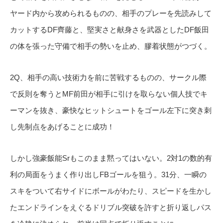
ヤード内から攻められるものの、相手のプレーを先読みして
カットするDF齊藤と、堅実さと献身さを武器としたDF飯田
の体を張った守備で相手の勢いを止め、膠着状態がつづく。
2Q、相手の高い技術力を前に苦戦するものの、サークル際
で反則を奪うとMF前田が相手に引けを取らない個人技でキ
ーマンを抜き、豪快なヒットシュートをゴール左下に突き刺
し先制点をあげることに成功！
しかし強豪飯能Srもこのまま黙ってはいない。2対1の数的有
利の局面をうまく作り出しFBゴールを狙う。31分、一瞬の
スキをついて右サイドにボールがわたり、スピードを生かし
たエンドラインをえぐるドリブル突破を許すと折り返しパス