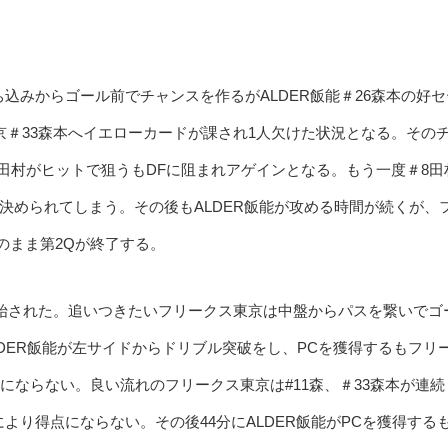
みからゴール前でチャンスを作るがALDER飯能＃26森本の好セ
京＃33森本へイエローカードが課され1人欠けた状況となる。その
＃8田村がヒットで狙うもDFに阻まれアゲインとなる。もう一度＃8田
決められてしまう。その後もALDER飯能が攻める時間が続くが、
ドのまま第2Qが終了する。
開始された。追いつきたいフリークス東京は中盤からパスを繋いでゴ
DER飯能が左サイドからドリブル突破をし、PCを獲得するもフリ
にならない。良い流れのフリークス東京は#11森、＃33森本が連続
により得点にならない。その後44分にALDER飯能がPCを獲得する