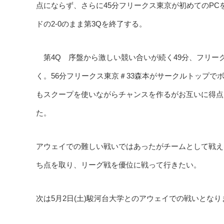
点にならず、さらに45分フリークス東京が初めてのPC
ドの2-0のまま第3Qを終了する。
第4Q 序盤から激しい競い合いが続く49分、フリー
く。56分フリークス東京＃33森本がサークルトップで
もスクープを使いながらチャンスを作るがお互いに得点に
た。
アウェイでの難しい戦いではあったがチームとして戦え
ち点を取り、リーグ戦を優位に戦って行きたい。
次は5月2日(土)駿河台大学とのアウェイでの戦いとなり