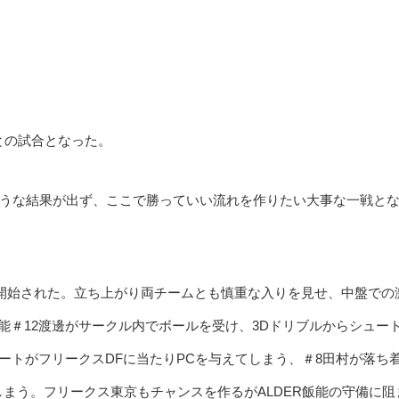
との試合となった。
うな結果が出ず、ここで勝っていい流れを作りたい大事な一戦と
開始された。立ち上がり両チームとも慎重な入りを見せ、中盤での
飯能＃12渡邊がサークル内でボールを受け、3Dドリブルからシュー
ュートがフリークスDFに当たりPCを与えてしまう、＃8田村が落ち
しまう。フリークス東京もチャンスを作るがALDER飯能の守備に阻