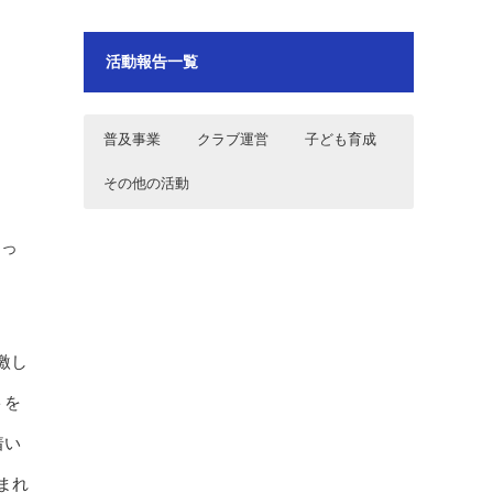
活動報告一覧
普及事業
クラブ運営
子ども育成
その他の活動
2024年10月12日～13日 秋の花火
2026年7月18日 フリークス東京 ホ
2024年9月29日品川区ホッケー教室
2024年4月5日 フリークス東京 品川
運河まつり2024運営お手伝い
ッケー日本リーグD2第6戦 vs小矢部
区表敬訪問
RED OX(A)
なっ
2024年9月29日品川区ホッケー教室
2026年7月5日 フリークス東京ホッ
2024年8月2・3日品川区武蔵小山商
2024年3月19日 フリークス東京
ケー日本リーグD2第5戦 vsアルダー
店街パルム納涼市
RGF Executive Search Japan様 表
飯能(H)
敬訪問
激し
2024年9月22日秋の運河花火まつり
2026年7月4日 フリークス東京ホッ
2024年7月27日・28日フリークス東
2021年7月24日～8月6日 東京2020
2024のチラシポスティングのお手
ケー日本リーグD2第4戦 vs駿河台大
京U15男子 関東中学生ホッケー選手
オリンピックボランティア
トを
伝い
学(H)
権大会
着い
2024年8月2・3日品川区武蔵小山商
2026年5月17日 フリークス東京日
2024年7月27日フリークス東京U15
2021年7月22日 東京2020オリンピ
店街パルム納涼市
本リーグD2第3戦vs小矢部RED
女子 関東中学生ホッケー選手権大会
ックドレスリハーサル
まれ