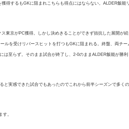
を獲得するもGKに阻まれこちらも得点にはならない。ALDER飯能
クス東京がPC獲得。しかし決めきることができず拮抗した展開が続
ボールを受けリバースヒットを打つもGKに阻まれる。終盤、両チー
は至らず。そのまま試合が終了し、2-0のままALDER飯能が勝利
ると実感できた試合でもあったのでこれから前半シーズンで多く
ます。