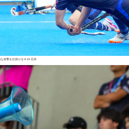
な攻撃を仕掛ける＃19 石井