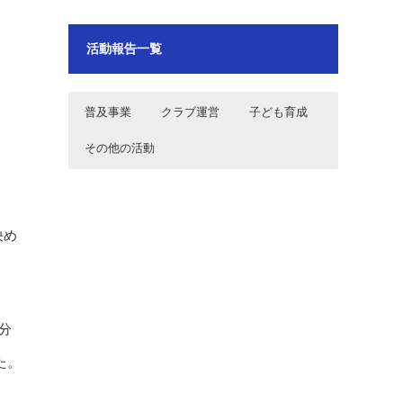
活動報告一覧
普及事業
クラブ運営
子ども育成
その他の活動
2024年10月12日～13日 秋の花火
2026年7月18日 フリークス東京 ホ
2024年9月29日品川区ホッケー教室
2024年4月5日 フリークス東京 品川
運河まつり2024運営お手伝い
ッケー日本リーグD2第6戦 vs小矢部
区表敬訪問
RED OX(A)
決め
2024年9月29日品川区ホッケー教室
2026年7月5日 フリークス東京ホッ
2024年8月2・3日品川区武蔵小山商
2024年3月19日 フリークス東京
ケー日本リーグD2第5戦 vsアルダー
店街パルム納涼市
RGF Executive Search Japan様 表
飯能(H)
敬訪問
2024年9月22日秋の運河花火まつり
2026年7月4日 フリークス東京ホッ
2024年7月27日・28日フリークス東
2021年7月24日～8月6日 東京2020
2024のチラシポスティングのお手
ケー日本リーグD2第4戦 vs駿河台大
京U15男子 関東中学生ホッケー選手
オリンピックボランティア
分
伝い
学(H)
権大会
た。
2024年8月2・3日品川区武蔵小山商
2026年5月17日 フリークス東京日
2024年7月27日フリークス東京U15
2021年7月22日 東京2020オリンピ
店街パルム納涼市
本リーグD2第3戦vs小矢部RED
女子 関東中学生ホッケー選手権大会
ックドレスリハーサル
OX(H)