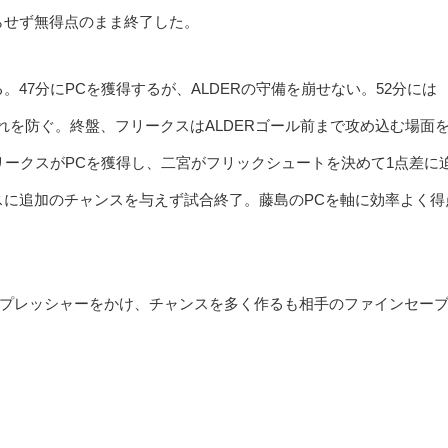
らせず無得点のまま終了した。
47分にPCを獲得するが、ALDERの守備を崩せない。52分には
これを防ぐ。終盤、フリークスはALDERゴール前まで攻め込む場面
フリークスがPCを獲得し、二宮がフリックシュートを決めて1点差に
スに追加のチャンスを与えず試合終了。藤島のPCを軸に効率よく得
プレッシャーをかけ、チャンスを多く作るも相手のファインセー