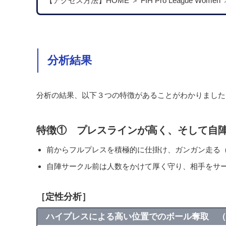
【アクセス方法】HOME ＞ FIH Pro League Women ＞ 2020
分析結果
分析の結果、以下３つの特徴があることがわかりました
特徴①
プレスラインが高く、そして自
前からフルプレスを積極的に仕掛け、ガンガン走る
自陣サークル前は人数をかけて厚く守り、相手をサ
［定性分析］
ハイプレスによる高い位置でのボール奪取 （0:35: