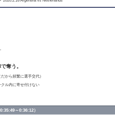
.2.16 Argentina vs Netherlands
。
陣で奪う。
（だから頻繁に選手交代）
ークル内に寄せ付けない
49～0:36:12）